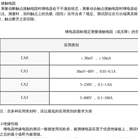
3 接触电阻
测量动断触点接触电阻时继电器处于不激励状态；测量动合触点接触电阻时继电器处
表法。测量时，加到触点上的负载（阻性）应符合表 7 规定。测试部位在引出端离其根部
加，触点断开之前切除。
继电器国标规定测量接触电阻（或压降）的
应用类别
CA0
≤ 30mV ， ≤ 10mA
CA1
30mV~60V ， 0.01~0.1A
CA2
5~250V ， 0.1~1.0A
CA3
5~600V ， 0.1~100A
注：含多种应用类别时，应以最低的应用类别的要求为准
4 绝缘性能
继电器绝缘电阻的测试一般都使用兆欧表，被测继电器应置于优质绝缘板上，测试电
之后的最小值即为被测值。