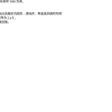
保持 1min 为准。
触点负载应为阻性，测动作、释放及回跳时间用
为 1 μ S 。
限切除。