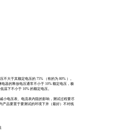
大于其额定电压的 75% （有的为 80% ）。
继电器的释放电压通常不小于 10% 额定电压，极
低温下不小于 10% 的额定电压。
减小电压表、电流表内阻的影响，测试过程要尽
时内产品要置于要测试的环境下并（最好）不对线
阻