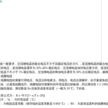
按一般要求，交流继电器的吸合电压不大于其额定电压的 85% ，直流继电器的吸合电压不
保持电压，直流继电器通常为 30%-40% 额定电压，交流继电器保持电压要大些。直流
限低温下不小于 5% 额定电压。交流继电器的释放电压通常为 30% 左右额定电压，极限
2 线圈电阻
线圈电阻的测量可用电压、电流法和电桥法。用电压、电流法测量时，应尽量避免或
量短，以避免线圈温升。线圈电阻对测量时的环境温度比较敏感，所以测试前 1-2 小
圈施加激励。测试数值 Ra 应换算成基准温度（一般为 20 ℃）下的值，
算公式为： R a =R 0 [1+ a (T a -20)]
式中： Ta ： 为环境温度（℃）
a ： 为电阻温度系数（铜导线的温度系数是 0.004/ ℃）；
R
0
： 为基准温度时的线圈电