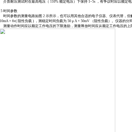
介质耐压测试时在最高电压（ 110% 额定电压）下保持 1~5s ，有争议时应以额定电压
5 时间参数
时间参数的测量电路如图 2 示所示，也可以用其他合适的电子仪器、仪表代替，但
10mA × 6v( 阻性负载 ) ，测稳定时间负载为 50 μ A × 50mV （阻性负载）。仪器的分辩率
测量动作时间应以额定工作电压的下限激励，测量释放时间应从额定工作电压的上